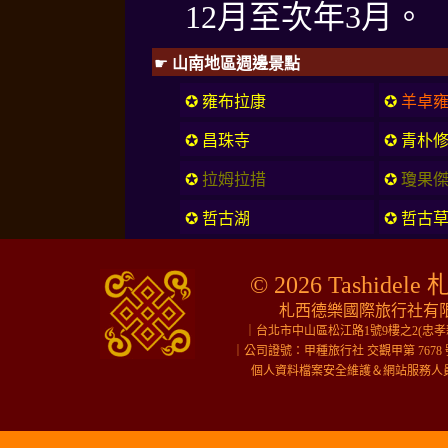
12月至次年3月。
☛
山南地區週邊景點
✪
雍布拉康
✪
羊卓
✪
昌珠寺
✪
青朴
✪
拉姆拉措
✪
瓊果
✪
哲古湖
✪
哲古
© 2026 Tashidele 
札西德樂國際旅行社有限公
｜台北市中山區松江路1號9樓之2(忠
｜公司證號：甲種旅行社 交觀甲第 7678 
個人資料檔案安全維護＆網站服務人員＆行