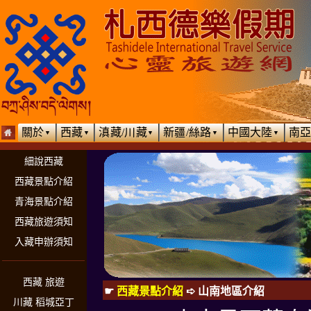
關於
西藏
滇藏/川藏
新疆/絲路
中國大陸
南
▼
▼
▼
▼
▼
細說西藏
西藏景點介紹
青海景點介紹
西藏旅遊須知
入藏申辦須知
西藏 旅遊
☛
西藏景點介紹
➪
山南地區介紹
川藏 稻城亞丁