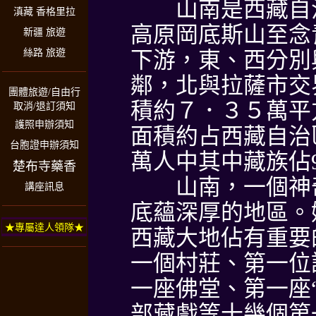
山南是西藏自治
滇藏 香格里拉
高原岡底斯山至念
新疆 旅遊
絲路 旅遊
下游，東、西分別
鄰，北與拉薩市交
團體旅遊/自由行
積約７．３５萬平方
取消/退訂須知
護照申辦須知
面積約占西藏自治
台胞證申辦須知
萬人中其中藏族佔9
楚布寺藥香
山南，一個神奇
講座訊息
底蘊深厚的地區。
★專屬達人領隊★
西藏大地佔有重要
一個村莊、第一位
一座佛堂、第一座
部藏戲等十幾個第