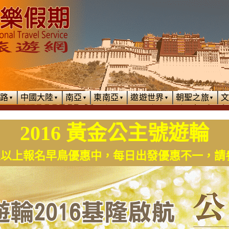
絲路
中國大陸
南亞
東南亞
遨遊世界
朝聖之旅
▼
▼
▼
▼
▼
▼
2016 黃金公主號遊輪
起，雙人以上報名早鳥優惠中，每日出發優惠不一，