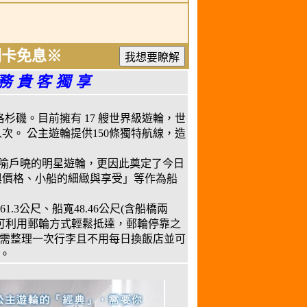
鳥刷卡免息※
服務貴客獨享
於美國洛杉磯。目前擁有 17 艘世界級遊輪，世
次。 公主遊輪提供150條獨特航線，造
家喻戶曉的明星遊輪，更因此奠定了今日
與價格、小船的細緻與享受」等作為船
61.3公尺、船寬48.46公尺(含船橋兩
卻可利用郵輪方式輕鬆抵達，郵輪停靠之
需整理一次行李且不用每日換飯店並可
。