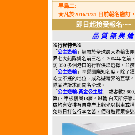
早鳥二:
★凡於2016/1/31 日前報名
即日起接受報名~~~
品質無與倫
※行程特色※
「
公主遊輪
」隸屬於全球最大遊輪集團Carn
界七大船隊排名前三名。 2004年之
訪 350 多個港口的行程供您選擇，
「
公主遊輪
」享譽國際知名度，除了獲
屹立不搖的地位，成為遊輪界的巨擘。
隊品牌訴求而聞名全球。
「
公主遊輪-黃金公主號
」 載客數2,60
翼)、甲板樓層18層。遊輪 白天所
處均有安排有自費岸上觀光以搭車或搭
免每日打包行李之苦，便可遊覽眾多迷