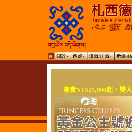
關於
西藏
滇藏/川藏
新疆/
▼
▼
▼
團費NT$25,900