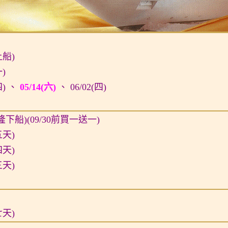
船)
一)
四) 、
05/14(六)
、 06/02(四)
隆下船)(09/30前買一送一)
五天)
四天)
三天)
七天)