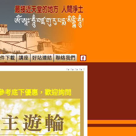
文件下載
講座
好站連結
聯絡我們
,
,
,
,
雄
東
百
鳳
巨
請參考底下優惠，歡迎詢問