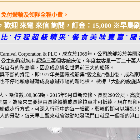
繳訂，免付遊輪及領隊全程小費。
，歡迎 來電 來信 詢問，訂金：15,000 ※早
比˙行程超級精采˙餐食美味豐富˙
ival Corporation & PLC，成立於1965年，公司總部設
前，公主船隊就擁有超過三萬個客艙床位，年度載客量一百二十萬人
並擁有自有的私島嶼，因為成為排名世界前三大的船隊。
獎不斷的肯定，即1977年美國電視影集”愛之船”播出後，成為
也不停地領導遊輪成為旅遊市場的新地標。 標榜「大船的設施
0人、噸位數108,865噸、2015年5月重新整修、長度290公尺、高度
停靠之處，為原來需要經由長途轉機或長途拉車才可抵達，現在您
船或步行方式，可深入行程中的每一細節，郵輪假期可以讓您只
人的景點，每天早上醒來就會激動地發現門口就是一個新的港口