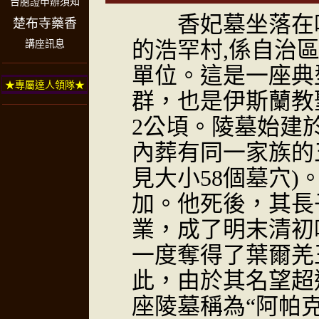
台胞證申辦須知
香妃墓坐落在喀
楚布寺藥香
的浩罕村,係自治
講座訊息
單位。這是一座典
★專屬達人領隊★
群，也是伊斯蘭教
2公頃。陵墓始建於
內葬有同一家族的五
見大小58個墓穴
加。他死後，其長
業，成了明末清初
一度奪得了葉爾羌
此，由於其名望超
座陵墓稱為“阿帕