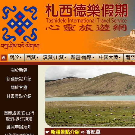
關於
西藏
滇藏/川藏
新疆/絲路
中國大陸
南
▼
▼
▼
▼
▼
關於新疆
新疆景點介紹
關於甘肅
甘肅景點介紹
團體旅遊/自由行
取消/退訂須知
護照申辦須知
☛
新疆景點介紹
➪
香妃墓