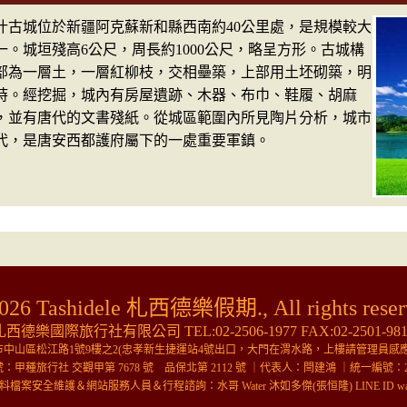
城位於新疆阿克蘇新和縣西南約40公里處，是規模較大
一。城垣殘高6公尺，周長約1000公尺，略呈方形。古城構
部為一層土，一層紅柳枝，交相壘築，上部用土坯砌築，明
時。經挖掘，城內有房屋遺跡、木器、布巾、鞋履、胡麻
，並有唐代的文書殘紙。從城區範圍內所見陶片分析，城市
代，是唐安西都護府屬下的一處重要軍鎮。
026 Tashidele 札西德樂假期., All rights reser
札西德樂國際旅行社有限公司 TEL:
02-2506-1977
FAX:02-2501-98
市中山區松江路1號9樓之2(忠孝新生捷運站4號出口，大門在渭水路，上樓請管理員感應
：甲種旅行社 交觀甲第 7678 號 品保北第 2112 號 ｜代表人：
閆建鴻
｜統一編號：24
料檔案安全維護＆網站服務人員＆行程諮詢：水哥 Water 沐如多傑(張恒隆)
LINE ID
wa