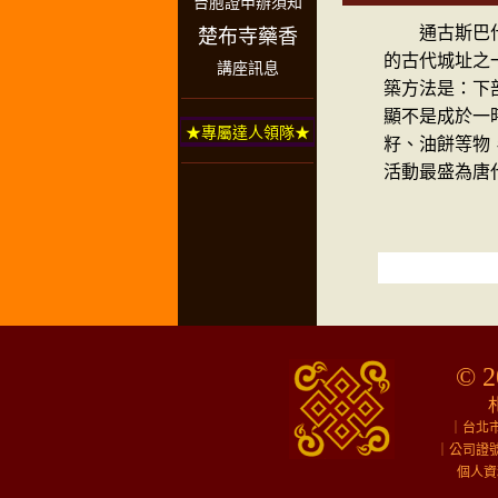
台胞證申辦須知
通古斯巴什古
楚布寺藥香
的古代城址之
講座訊息
築方法是：下
顯不是成於一
★專屬達人領隊★
籽、油餅等物
活動最盛為唐
© 2
｜台北
｜公司證號
個人資