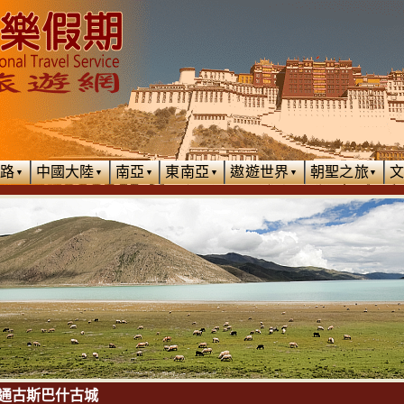
絲路
中國大陸
南亞
東南亞
遨遊世界
朝聖之旅
▼
▼
▼
▼
▼
▼
通古斯巴什古城