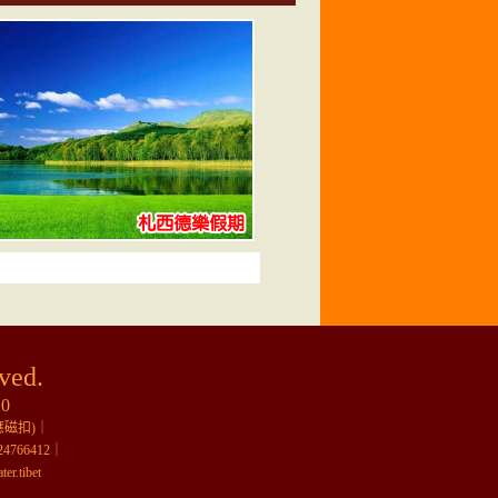
ved.
10
磁扣)｜
766412｜
ter.tibet