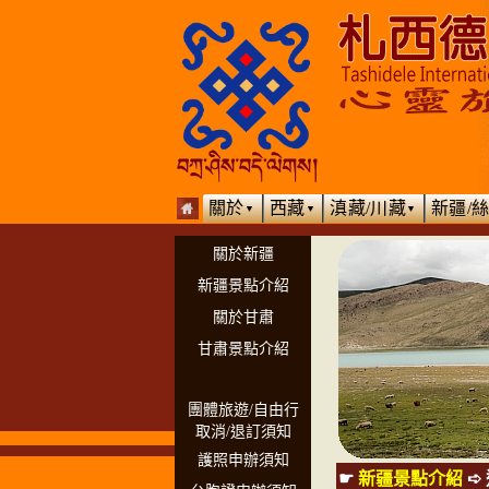
關於
西藏
滇藏/川藏
新疆/
▼
▼
▼
關於新疆
新疆景點介紹
關於甘肅
甘肅景點介紹
團體旅遊/自由行
取消/退訂須知
護照申辦須知
☛
新疆景點介紹
➪