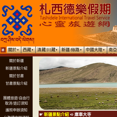
關於
西藏
滇藏/川藏
新疆/絲路
中國大陸
南
▼
▼
▼
▼
▼
關於新疆
新疆景點介紹
關於甘肅
甘肅景點介紹
團體旅遊/自由行
取消/退訂須知
護照申辦須知
☛
新疆景點介紹
➪
庫車大寺