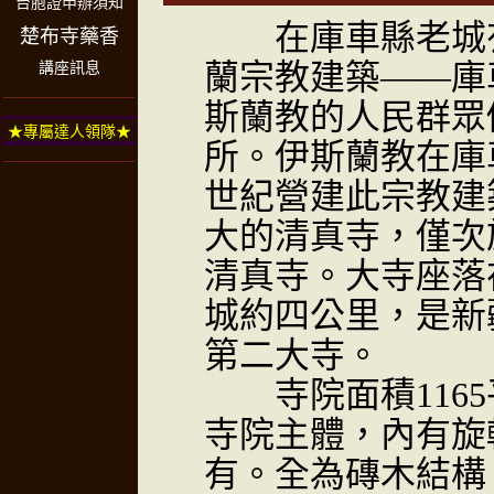
台胞證申辦須知
在庫車縣老城有
楚布寺藥香
蘭宗教建築——庫
講座訊息
斯蘭教的人民群眾
★專屬達人領隊★
所。伊斯蘭教在庫
世紀營建此宗教建
大的清真寺，僅次
清真寺。大寺座落
城約四公里，是新
第二大寺。
寺院面積1165
寺院主體，內有旋
有。全為磚木結構