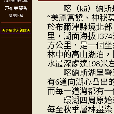
台胞證申辦須知
喀（kā）納斯
楚布寺藥香
“美麗富饒、神秘
講座訊息
於布爾津縣境北部，
★專屬達人領隊★
里，湖面海拔1374
方公里，是一個坐
林中的高山湖泊，
水最深處達198米
喀納斯湖呈彎豆
有6道向湖心凸出
而每一道灣都有一
環湖四周原始森
每至秋季層林盡染