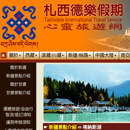
關於
西藏
滇藏/川藏
新疆/絲路
中國大陸
南
▼
▼
▼
▼
▼
關於新疆
新疆景點介紹
關於甘肅
甘肅景點介紹
團體旅遊/自由行
取消/退訂須知
護照申辦須知
☛
新疆景點介紹
➪
喀納斯湖