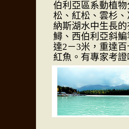
伯利亞區系動植物
松、紅松、雲杉、
納斯湖水中生長的
鱘、西伯利亞斜鯿
達2－3米，重達
紅魚。有專家考證