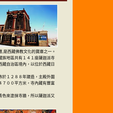
,是西藏佛教文化的寶庫之一。
族地區共有１４１座薩迦派寺
西藏自治區境內，以位於西藏日
於１２８８年建造，主殿外圍
４７００平方米，寺內藏有豐富
色來塗抹寺牆，所以薩迦派又