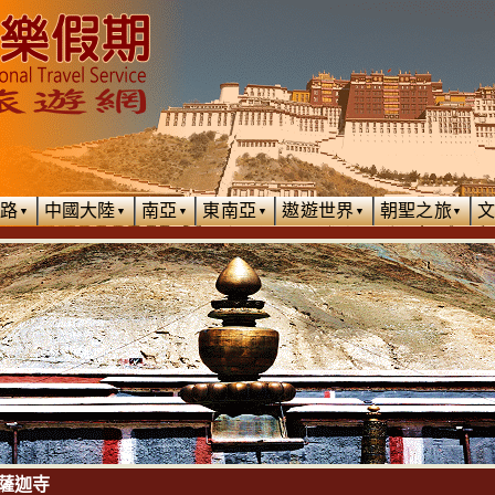
絲路
中國大陸
南亞
東南亞
遨遊世界
朝聖之旅
▼
▼
▼
▼
▼
▼
薩迦寺