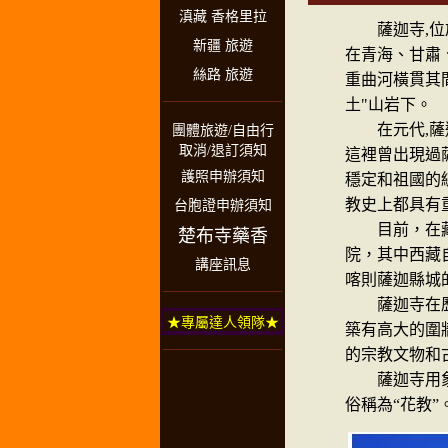
滇藏 香格里拉
薩迦寺,位於
新疆 旅遊
在青海、甘肅
絲路 旅遊
重曲河橫貫其
土"山岩下。
在元代,薩迦
團體旅遊/自由行
取消/退訂須知
這裡曾出現過
護照申辦須知
穩定和祖國的
教史上都具有
台胞證申辦須知
目前，在藏族
楚布寺藥香
院，其中西藏
講座訊息
喀則薩迦縣城
薩迦寺在歷史
★專屬達人領隊★
築有高大的圍
的宗教文物和
薩迦寺用象徵
俗稱為“花教”