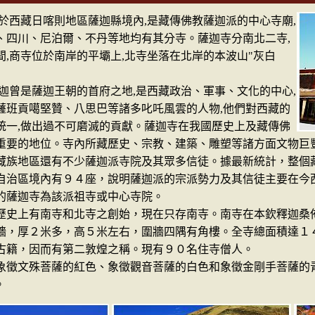
西藏日喀則地區薩迦縣境內,是藏傳佛教薩迦派的中心寺廟,
、四川、尼泊爾、不丹等地均有其分寺。薩迦寺分南北二寺,
間,商寺位於南岸的平壩上,北寺坐落在北岸的本波山"灰白
曾是薩迦王朝的首府之地,是西藏政治、軍事、文化的中心,
薩班貢噶堅贊、八思巴等諸多叱吒風雲的人物,他們對西藏的
統一,做出過不可磨滅的貢獻。薩迦寺在我國歷史上及藏傳佛
重要的地位。寺內所藏歷史、宗教、建築、雕塑等諸方面文物巨豐
地區還有不少薩迦派寺院及其眾多信徒。據最新統計，整個藏
自治區境內有９４座，說明薩迦派的宗派勢力及其信徒主要在今
的薩迦寺為該派祖寺或中心寺院。
上有南寺和北寺之創始，現在只存南寺。南寺在本欽釋迦桑佈
牆，厚２米多，高５米左右，圍牆四隅有角樓。全寺總面積達１
古籍，因而有第二敦煌之稱。現有９０名住寺僧人。
文殊菩薩的紅色、象徵觀音菩薩的白色和象徵金剛手菩薩的青
。