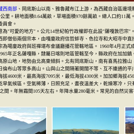
藏西南部
、岡底斯山以南、雅魯藏布江上游，為西藏自治區邊境
平方公里。耕地面積0.64萬畝，草場面積970餘萬畝。總人口約11萬。
委員會。
"可愛的地方"。公元14世紀帕竹政權即在此設"薩嘎敦巴宗"
西即僧俗兩個宗本，由嘎廈政府信哲蚌寺、色拉寺和大昭寺中直
為噶廈政府與班禪堪布會議廳播花管轄地區。 1960年4月正式
1965年正名薩嘎縣，隸屬日喀則地區管轄至今，縣政府在加加鎮
山地，地勢由北高東傾斜。北有岡底斯山，南有喜馬拉雅山
日倫布山等眾多高山。山與山之間隔著開闊不等、互不連通的平
拔4600米，最高海拔7095米，最低海拔4300米。加加鄉海拔45
乾旱氣候區。空氣稀薄，日照充足，晝夜溫差大，乾燥寒冷，只
00小時之間。年無霜間105天左右。年降水量280毫米。常見的自