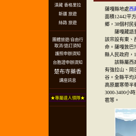
滇藏 香格里拉
薩嘎縣地處
西
新疆 旅遊
面積12442
絲路 旅遊
鄉，38個村民
薩嘎藏語意為
該宗設有東、
團體旅遊/自由行
取消/退訂須知
命。薩嘎敦巴宗
護照申辦須知
縣人民政府，
該縣屬西高原
台胞證申辦須知
有強拉山、岡
楚布寺藥香
谷。全縣平均海
講座訊息
高原嚴寒帶半
3000-34
★專屬達人領隊★
雹等。