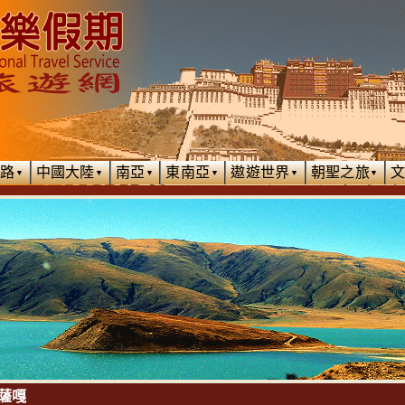
絲路
中國大陸
南亞
東南亞
遨遊世界
朝聖之旅
▼
▼
▼
▼
▼
▼