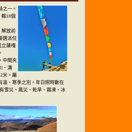
縣之一。
轄18個
。解放前
接選派任
成立薩嘎
。
，中間夾
川、溝
02米。屬
有溫、寒季之別。年日照時數在
然災害有雪災、風災、乾旱、霜凍、冰