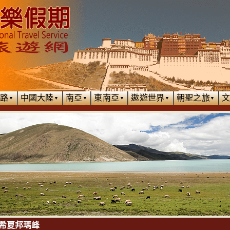
絲路
中國大陸
南亞
東南亞
遨遊世界
朝聖之旅
▼
▼
▼
▼
▼
▼
希夏邦瑪峰