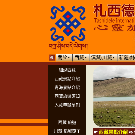
關於
西藏
滇藏/川藏
新疆/
▼
▼
▼
細說西藏
西藏景點介紹
青海景點介紹
西藏旅遊須知
入藏申辦須知
西藏 旅遊
川藏 稻城亞丁
☛
西藏景點介紹
➪