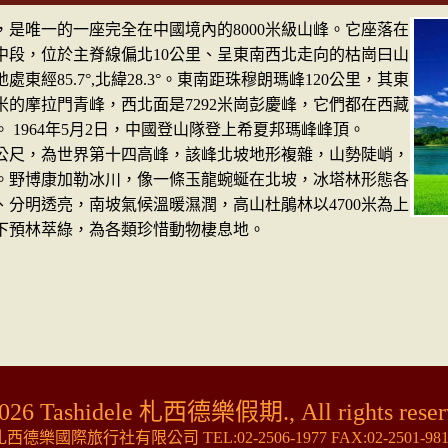
唯一的一座完全在中國境內的8000米級山峰。它座落在
中段，位於主脊線偏北10公里、呈東南西北走向的枯崗曰山
東經85.7°,北緯28.3°。東南距珠穆朗瑪峰120公里，其東
3米的摩拉門青峰，西北面是7292米崗彭慶峰，它們都在西藏
 1964年5月2日，中國登山隊登上希夏邦瑪峰峰頂。
公尺，為世界第十四高峰，該峰北坡地形複雜，山勢陡峭，
。野博康加勒冰川，像一條玉龍蜿蜒在北坡，冰塔林形態各
、分明透亮，南坡氣候溫暖濕潤，高山杜鵑林以4700米為上
以下預林萃綠，為各類珍惜動物棲息地。
026 Tashidele 札西德樂假期., All rights reser
札西德樂國際旅行社有限公司 TEL:
02-2506-1977
FAX:02-2501-98