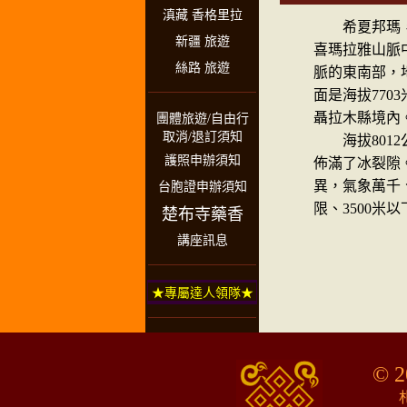
滇藏 香格里拉
希夏邦瑪，是
新疆 旅遊
喜瑪拉雅山脈
絲路 旅遊
脈的東南部，地處
面是海拔770
聶拉木縣境內。
團體旅遊/自由行
取消/退訂須知
海拔8012
護照申辦須知
佈滿了冰裂隙
異，氣象萬千
台胞證申辦須知
限、3500米
楚布寺藥香
講座訊息
★專屬達人領隊★
© 2