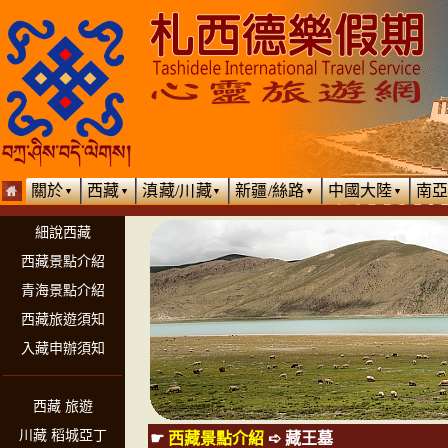
關於
西藏
滇藏/川藏
新疆/絲路
中國大陸
南
▼
▼
▼
▼
▼
細說西藏
西藏景點介紹
青海景點介紹
西藏旅遊須知
入藏申辦須知
西藏 旅遊
川藏 稻城亞丁
☛
西藏景點介紹
➪
藏王墓