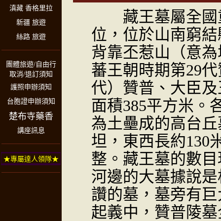
滇藏 香格里拉
藏王墓屬全國重
新疆 旅遊
位，位於山南窮結
絲路 旅遊
背靠丕惹山（意為
團體旅遊/自由行
蕃王朝時期第29代
取消/退訂須知
代）贊普、大臣及
護照申辦須知
面積385平方米。
台胞證申辦須知
楚布寺藥香
為土壘成的高台丘
講座訊息
坦，東西長約13
整。藏王墓的數目
★專屬達人領隊★
河邊的大墓據說是
讚的墓，墓旁有巨
起義中，贊普陵墓