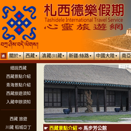
關於
西藏
滇藏/川藏
新疆/絲路
中國大陸
南
▼
▼
▼
▼
▼
細說西藏
西藏景點介紹
青海景點介紹
西藏旅遊須知
入藏申辦須知
西藏 旅遊
川藏 稻城亞丁
☛
西藏景點介紹
➪
馬步芳公館