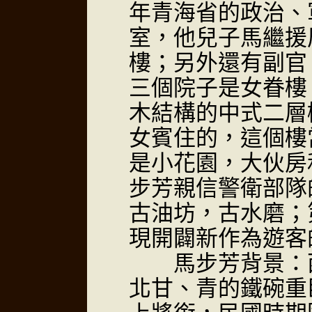
年青海省的政治、
室，他兒子馬繼援
樓；另外還有副官
三個院子是女眷樓
木結構的中式二層
女賓住的，這個樓
是小花園，大伙房
步芳親信警衛部隊
古油坊，古水磨；
現開闢新作為遊客
馬步芳背景：西
北甘、青的鐵碗重