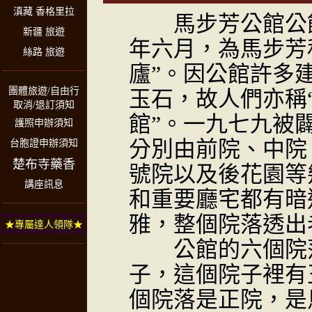
滇藏 香格里拉
馬步芳公館公館
新疆 旅遊
年六月，為馬步芳
絲路 旅遊
廬”。因公館許多
團體旅遊/自由行
玉石，故人們亦稱“
取消/退訂須知
館”。一九七九被
護照申辦須知
分別由前院、中院
台胞證申辦須知
楚布寺藥香
號院以及後花園等
講座訊息
和重要廳宅都有暗
雅，整個院落透出
★專屬達人領隊★
公館的六個院落
子，這個院子裡有
個院落是正院，是