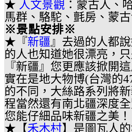
★
人文景觀
：蒙古人、
馬群、駱駝、氈房、蒙古
※景點安排※
★『
新疆
』去過的人都說
的人也知道她很漂亮，只
『新疆』您更應該掀開這
實在是地大物博(台灣的4
的不同，大絲路系列將新
程當然還有南北疆深度全
您能仔細品味新疆之美！
★【
禾木村
】是圖瓦人的