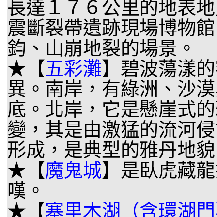
長達１７６公里的地表地
震斷裂帶遺跡現場博物館
鈞、山崩地裂的場景。
★【
五彩灘
】碧波蕩漾的
異。南岸，有綠洲、沙漠
底。北岸，它是懸崖式的
變，其是由激猛的流河侵
形成，是典型的雅丹地貌
★【
魔鬼城
】是臥虎藏龍
嘆。
★【
塞里木湖（含環湖門