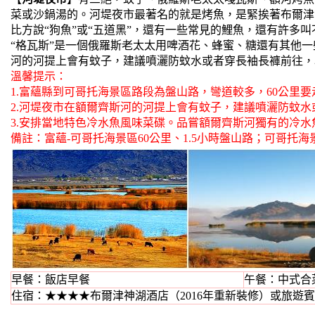
菜或沙鍋湯的。河堤夜市最著名的就是烤魚，是緊挨著布爾津
比方說“狗魚”或“五道黑”，還有一些常見的鯉魚，還有許多
“格瓦斯”是一個俄羅斯老太太用啤酒花、蜂蜜、糖還有其他
河的河提上會有蚊子，建議噴灑防蚊水或者穿長袖長褲前往，
溫馨提示：
1.富蘊縣到可哥托海景區路段為盤山路，彎道較多，60公里要
2.河堤夜市在額爾齊斯河的河提上會有蚊子，建議噴灑防蚊
3.安排當地特色冷水魚風味菜碟。品嘗額爾齊斯河獨有的冷水
備註：富蘊-可哥托海景區60公里、1.5小時盤山路；可哥托海
早餐：飯店早餐
午餐：中式合菜
住宿：★★★★布爾津神湖酒店（2016年重新裝修）或旅遊