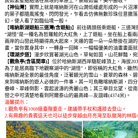
房如繁星點點落在無垠的草原上，景緻如畫，美不勝收。
【
神仙灣
】實際上就是喀納斯河在山澗低緩處形成的一片沼澤
的葉子都隨風搖曳、閃閃發光，乍看去仿佛無數珍珠任意撒落
幻，使人看了如臨仙境一般。
【
喀納斯湖遊船三道灣(含遊船)
】前往碼頭搭乘遊艇，三道灣
“湖怪”是一種名為哲羅鮭的大紅魚，上了遊船，坐在船上看
兩岸的山巒此時顯得高大起來，天邊的雲一朵一朵懸掛在湖的
畫，當你置身其中，一轉身一回眸，一幅幅優美的油畫畫面就
【
環湖步道
】漫步欣賞著湖光山色，草甸如茵，山花鮮豔，宛
【
觀魚亭(含區間車)
】位於哈納斯湖西岸駱駝峰頂上，海拔203
為了能居高臨下地觀察湖中的“湖怪”，即俗稱的大紅魚，雖
喀納斯湖全景的最佳角度，泛著銀光的雪山、蒼翠的森林、碧
來到喀納斯的遊人必做的一件事。其一可鳥瞰喀納斯湖，四分
疊嶂、翠峰倒影、雲起波濤的秀麗山色；其三舉目北望，從南
巒之中可清楚地看到阿爾泰山的最高峰—友誼峰(4374米)。
溫馨提示：
1.觀魚亭有1068級臺階要走，建議帶手杖和護膝去登山。
2.有興趣的貴賓這天也可以徒步穿越由月亮灣至臥龍灣的林