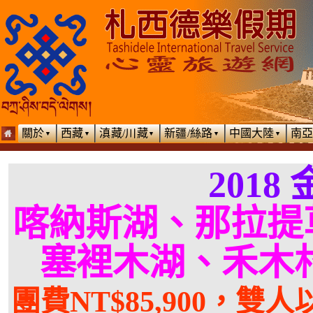
關於
西藏
滇藏/川藏
新疆/絲路
中國大陸
南
▼
▼
▼
▼
▼
201
喀納斯湖、那拉提
塞裡木湖、禾木村
團費NT$85,900，