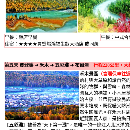
早餐：飯店早餐
午餐：中式合菜
住宿：★★★★賈登峪鴻福生態大酒店 或同級
第五天 賈登峪
➜
禾木
➜
五彩灘
➜
布爾津
行程220公里，大約
禾木景區
（含環保車往
落村與大草原和諧自然
隊的牧群，與雪峰、森
圖瓦人的標誌，小木屋
始古樸，並帶有遊牧民
原木堆成，既保暖又防
然生態風光。在禾木村
近覽圖瓦人家，是拍攝
【
五彩灘
】被譽為“天下第一灘”，是唯一的一條注入北冰洋