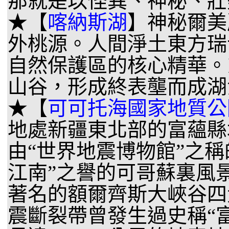
那就是以怪異、神秘、壯
★【
喀納斯湖
】神秘爾美
外桃源。人間淨土東方瑞
自然保護區的核心精華。
山谷，形成終表壟而成湖
★【
可可托海國家地質公
地處新疆東北部的富蘊縣
由“世界地震博物館”之
江南”之譽的可哥蘇裏風
著名的額爾齊斯大峽谷四
震斷裂帶曾發生過史稱“