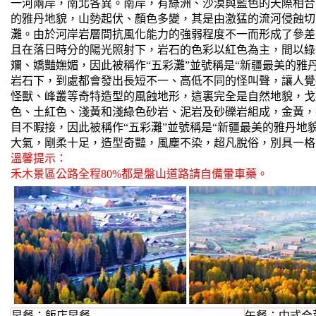
一河兩岸，南北各異。南岸，有綠洲、沙漠與藍色的天際相合
的雅丹地貌，山勢起伏、顏色多變，其是由激猛的流河侵蝕切
灘。由於河岸岩層間抗風化能力的強弱程度不一而形成了參差
且在落日時分的陽光照射下，岩石的色彩以紅色為主，間以綠
斕、嬌豔嫵媚，因此被稱作“五彩灘”並號稱是“新疆最美的雅
岩石下，到處都會發出長短不一、高低不同的怪叫聲，讓人覺
怪獸、峰叢等奇特造型的風蝕地形，這裏完全是自然地貌，戈
色、土紅色、淺黃和淺綠色砂岩、泥岩及砂礫岩組成，金黃，
目不暇接，因此被稱作“五彩灘”並號稱是“新疆最美的雅丹地
大氣，剛柔十足，造型奇豔，風塵不染，超凡脫俗，別具一格
溫馨提示：
禾木景區公路全程80%都是盤山道路請自備暈車藥。
早餐：飯店早餐
午餐：中式合菜