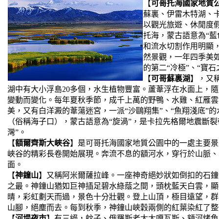
【
可哥托海國家地質公
蘇裏、伊雷木特湖、
以觀光旅遊、休閒度
托海，蒙古語意為“藍
和流水切割作用明顯
然景觀，一年四季美
的第二“冷極”、“寶
【
可哥蘇裏湖
】，又稱
湖中有大小浮島20多個，水生植物豐富。蘆葦浮在水面上，
變動而變化。每年夏秋季節，成千上萬的野鴨、水雞、紅雁雲
美，又有白洋澱的葦蕩迷宮，一派“沙鷗翔集”、“魚翔淺底”
（俗稱海子口），蒙古語意為“旋渦”，是卡拉先格爾地震斷裂
灣”。
【
額爾齊斯大峽谷
】是可哥托海國家地質公園中的一處主要景
峽谷的精彩長卷開始展現。奔流不息的額河水，穿行於山脈、
面。
【
神鐘山
】又稱阿米爾薩拉峰。一座神奇絕妙狀如倒扣的石鐘
之最。神鐘山猶如巨神插足碧水綠蔭之間，頭枕藍天白雲，顯
晴，彩虹劃天而過，景色十分壯觀。登上山頂，極目遠望，群
山腳，絕塵而去。每到秋季，神鐘山峽穀兩側的紅葉染紅了整
【
河堤夜市
】有三絕，蚊子、俄羅斯老太太嘎瓦斯、額河烤魚