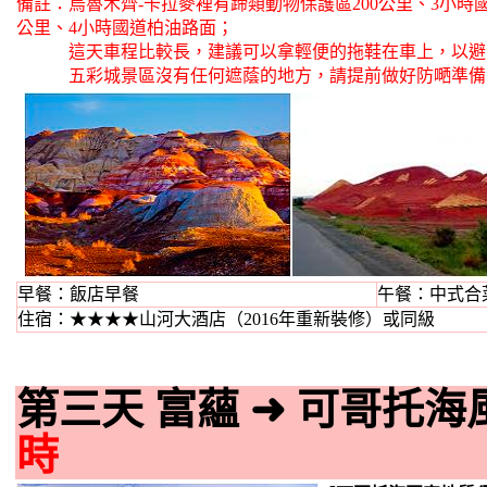
備註：烏魯木齊-卡拉麥裡有蹄類動物保護區200公里、3小時國
公里、4小時國道柏油路面；
這天車程比較長，建議可以拿輕便的拖鞋在車上，以避
五彩城景區沒有任何遮蔭的地方，請提前做好防嗮準備
早餐：飯店早餐
午餐：中式合菜
住宿：★★★★山河大酒店（2016年重新裝修）或同級
第三天 富蘊
➜
可哥托海
時