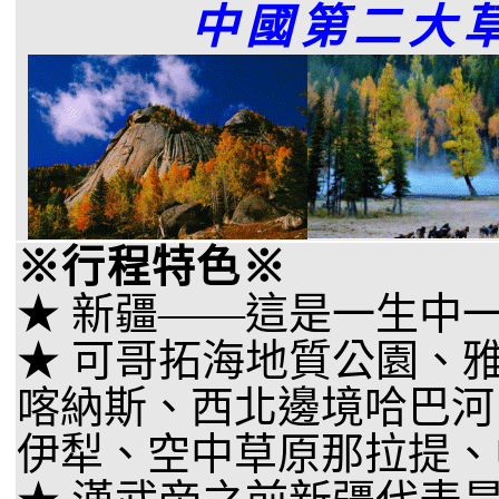
中國第二大
※行程特色※
★ 新疆——這是一生中
★ 可哥拓海地質公園、
喀納斯、西北邊境哈巴河
伊犁、空中草原那拉提、