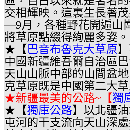
區，自古以來就是著名的
交相輝映。這裏生長著茂
—9月，各種野花開遍山
將草原點綴得絢麗多姿。
★【
巴音布魯克大草原
】
中國新疆維吾爾自治區巴
天山山脈中部的山間盆地
克草原既是中國第二大草
★新疆最美的公路~【
獨
★【
獨庫公路
】以北疆油
屯河的干支流向天山深處