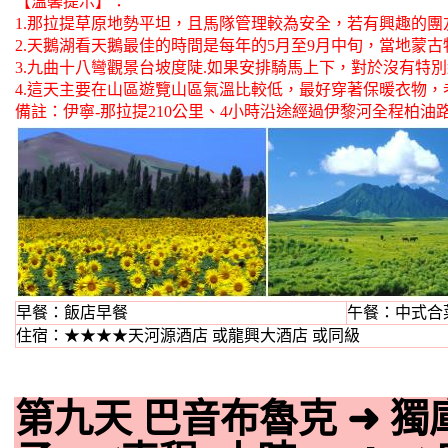
【溫馨提示】：
1.那拉提草原地勢平坦，且馬隊管理較為安全，若有興趣的團
2.天鵝湖看天鵝最佳的時間是每年的5月至9月中旬，當地蒙
3.九曲十八彎觀景台坡度陡.如果安排騎馬上下，對於沒有特
4.這天主要在山區遊覽山區氣溫比較低，最好穿著保暖衣物，
備註：伊寧-那拉提210公里、4小時沿途經過伊黎河全程柏油路
早餐：飯店早餐
午餐：中式合菜
住宿：★★★★天河源酒店 或龍興大酒店 或同級
第九天 巴音布魯克
➜
獨