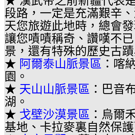
★ 漢武帝之前新疆代表
段路，一定是充滿艱辛、
天您旅遊此地時，總會發
讓您嘖嘖稱奇、讚嘆不已
景，還有特殊的歷史古蹟
★
阿爾泰山脈景區
：喀
園。
★
天山山脈景區
：巴音
湖。
★
戈壁沙漠景區
：烏爾
基地、卡拉麥裏自然保護