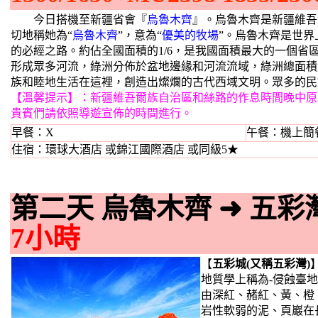
今日搭機至新疆省會『
烏魯木齊
』。烏魯木齊是新疆維吾
切地稱她為“
烏魯木齊
”，意為“
優美的牧場
”。烏魯木齊是世界
的必經之路。約佔全國面積的1/6，是我國面積最大的一個省
形成眾多河流，綠洲分佈於盆地邊緣和河流流域，綠洲總面積
族和睦地生活在這裡，創造出燦爛的古代西域文明。眾多的民
【溫馨提示】：新疆維吾爾族自治區和絲路的作息時間晚中原
貴賓們請依照導遊宣佈的時間進行。
早餐：X
午餐：機上簡
住宿：環球大酒店 或錦江國際酒店 或同級5★
第二天 烏魯木齊
➜
五彩
7小時
【
五彩城(又稱五彩灣)
地質學上稱為-侵蝕臺地
由深紅、赭紅、黃、橙
岩性軟弱的泥、頁巖在