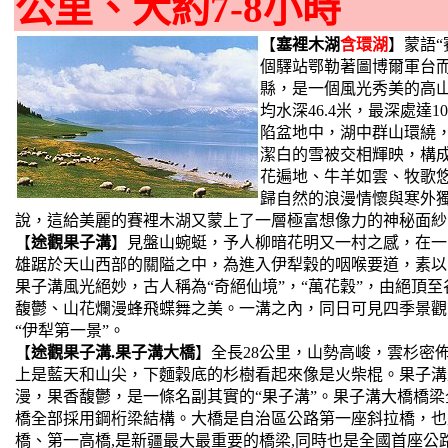
公里、大約7-8小時
【
塞裡木湖
含環湖
】蒙語“
個驛站鄂勒著圖博爾軍台
縣，是一個風光秀美的高山湖
均水深46.4米，最深處達
陷盆地中，湖中群山環繞
潔白的雪被交相輝映，構
花遍地、牛羊如雲、牧歌
歸自然的浪漫情懷與寒外
說，這給美麗的賽裡木湖又蒙上了一層極富想像力的神秘面紗
【
途觀果子溝
】見盤山蜿蜓，予人柳暗花明又一村之感，在一
雄踞於天山西部的關隘之中，為進入伊犁穀的咽喉要道，素以
果子溝風光絕妙，古人稱為“奇絕仙境”，“萬花穀”，由絕頂
馥鬱、山花爛漫蜂飛蝶舞之美。一溝之內，同日可見四季景觀
“伊犁第一景”。
【
途觀果子溝.果子溝大橋
】全長28公里，山勢高峻，雲杉密
上是藍天和山尖，下麵穀底的杉樹看起來像是火柴棍。果子溝
漫，果香馥鬱，是一條名副其實的“果子溝”。果子溝大橋橋梁全長
橋全部採用鋼桁梁結構。大橋是自治區公路第一座斜拉橋，也
橋、第一高橋,是新疆最大最重要的橋梁,同時也是全國首座公