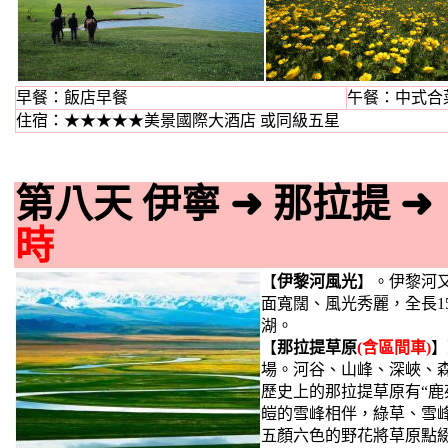
早餐：飯店早餐
午餐：中式合菜
住宿：★★★★★美景國際大酒店 或同級五星
第八天 伊寧
➜
那拉提
➜
時
【
伊黎河風光
】。伊黎河
面寬闊、風光秀麗，全長1
湖。
【
那拉提草原
(含區間車)
】
場。河谷、山峰、深峽、森
歷史上的那拉提草原有“
皚的雪峰相伴，綠草、雪峰
五顏六色的野花將草原點