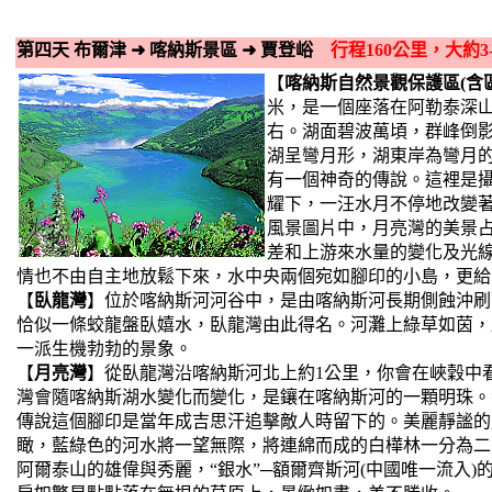
第四天 布爾津
➜
喀納斯景區
➜
賈登峪
行程160公里，大約3
【
喀納斯自然景觀保護區(含
米，是一個座落在阿勒泰深山
右。湖面碧波萬頃，群峰倒影
湖呈彎月形，湖東岸為彎月的
有一個神奇的傳說。這裡是
耀下，一汪水月不停地改變
風景圖片中，月亮灣的美景
差和上游來水量的變化及光
情也不由自主地放鬆下來，水中央兩個宛如腳印的小島，更給
【
臥龍灣
】位於喀納斯河河谷中，是由喀納斯河長期側蝕沖刷
恰似一條蛟龍盤臥嬉水，臥龍灣由此得名。河灘上綠草如茵，
一派生機勃勃的景象。
【
月亮灣
】從臥龍灣沿喀納斯河北上約1公里，你會在峽穀中
灣會隨喀納斯湖水變化而變化，是鑲在喀納斯河的一顆明珠。
傳說這個腳印是當年成吉思汗追擊敵人時留下的。美麗靜謐的
瞰，藍綠色的河水將一望無際，將連綿而成的白樺林一分為二
阿爾泰山的雄偉與秀麗，“銀水”─額爾齊斯河(中國唯一流入