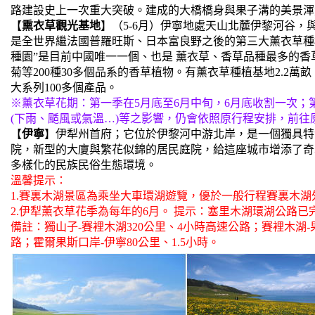
路建設史上一次重大突破。建成的大橋橋身與果子溝的美景渾
【
熏衣草觀光基地
】（5-6月）伊寧地處天山北麓伊黎河谷
是全世界繼法國普羅旺斯、日本富良野之後的第三大薰衣草種植
種園”是目前中國唯一一個、也是 薰衣草、香草品種最多的
菊等200種30多個品系的香草植物。有薰衣草種植基地2.2
大系列100多個產品。
※薰衣草花期：第一季在5月底至6月中旬，6月底收割一次；
(下雨、颳風或氣溫…)等之影響，仍會依照原行程安排，前往
【
伊寧
】伊犁州首府；它位於伊黎河中游北岸，是一個獨具特
院，新型的大廈與繁花似錦的居民庭院，給這座城市增添了奇異
多樣化的民族民俗生態環境。
溫馨提示：
1.賽裏木湖景區為乘坐大車環湖遊覽，優於一般行程賽裏木湖
2.伊犁薰衣草花季為每年的6月。
提示：塞里木湖環湖公路已
備註：獨山子-賽裡木湖320公里、4小時高速公路；賽裡木湖-
路；霍爾果斯口岸-伊寧80公里、1.5小時。