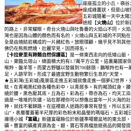
座座孤立的小丘，嶺谷之
座成峰叢狀，但是山坡
五彩城隨著一天中太陽
途經【
火燒山
】位於新
的路上，非常耀眼。奇台火燒山與吐魯番的火焰山不同，火焰
灣也是因為山體的顏色而有名的，火燒山與五彩城的不同點在
全是由燒結岩構成的一片赭紅色。放眼環顧，幾乎見不到其他
佛仍在熊熊燃燒，壯麗罕見，因而得名。
【
卡拉麥里有蹄類自然保護區
】是一條東西走向的低矮山脈，
山，東臨北塔山，總面積大約有1.7萬平方公里。這裏屬國家
喉羚、盤羊等。而蒙古野驢以發展到700餘頭，鵝喉羚也有
足，人跡罕到，形成了最適宜野生動物繁衍生息的"天堂。
★五彩灣(五彩城)風景區走進五彩城就像走進一個夢幻世界
眩。在青褐黑紅綠各種色彩中，以青居多。有的褐頂紅身，腰
繞於腰，黑色壓其底。丘為石，彩為石，帶亦為石，均天工染
過是一堆堆的灰燼，站在那裡你可以想像出當年一片火海的壯
神，就找不著歸路。在這裡遊人迷路的事常有發生，所以五彩
山”，表層覆蓋著半尺厚的彩色粉末和晶瑩的瑪瑙石。五彩城日落時間2
邊境小城
『富蘊』
新疆富蘊縣位於新疆準噶爾盆地的東北部，
礦。豐富的礦產資源為金、銀、寶石等高檔旅遊商品的開發提