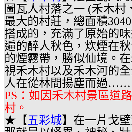
圖瓦人村落之一 (禾木村
最大的村莊，總面積30
搭成的，充滿了原始的味
遍的醉人秋色，炊煙在秋
的煙霧帶，勝似仙境。在
視禾木村以及禾木河的全
人在從林間揚塵而過……
PS：如因禾木村景區道
村。
★【
五彩城
】在一片戈壁