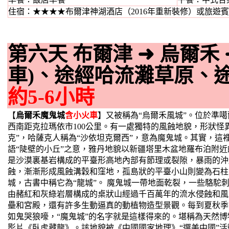
住宿：★★★★布爾津神湖酒店（2016年重新裝修）或旅遊
第六天 布爾津
➜
烏爾禾
車)、途經哈流灘草原、
約5-6小時
【
烏爾禾魔鬼城
含小火車
】又被稱為“烏爾禾風城”。位於準
西南距克拉瑪依市100公里。有一處獨特的風蝕地貌，形狀怪
克”，哈薩克人稱為“沙依坦克爾西”，意為魔鬼城。其實，這
語“陡壁的小丘”之意，雅丹地貌以新疆塔里木盆地羅布泊附
是沙漠裏基岩構成的平臺形高地內部有節理或裂隙，暴雨的沖
蝕，漸漸形成風蝕溝穀和窪地，孤島狀的平臺小山則變為石柱
城，古書中稱它為“龍城”。 魔鬼城一帶地面乾裂，一些駱駝
由赭紅和灰綠岩層構成的桌狀山經過千百萬年的流水侵蝕和風
壘和宮殿，還有許多生動逼真的動植物造型景觀。每到夏秋季
如鬼哭狼嚎，“魔鬼城”的名字就是這樣得來的。堪稱為天然
影片《臥虎藏龍》。該地貌被《中國國家地理》“選美中國”活