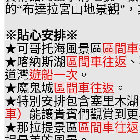
的“布達拉宮山地景觀”
※貼心安排※
★可哥托海風景區
區間車
★喀納斯湖
區間車往返
、
道灣
遊船一次
。
★魔鬼城
區間車往返
。
★特別安排包含塞里木湖
車）
能讓貴賓們觀賞到更
★那拉提景區
區間車往返