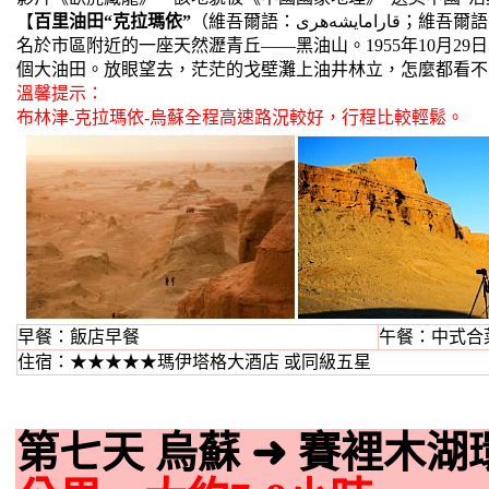
【
百里油田“克拉瑪依”
（維吾爾語：قارامايشەھرى；維吾爾語拉丁化：Qaramay；英語：Karamay或Karamai），系維吾爾語“黑油”的音譯，得
名於市區附近的一座天然瀝青丘——黑油山。1955年10月
個大油田。放眼望去，茫茫的戈壁灘上油井林立，怎麼都看不
溫馨提示：
布林津-克拉瑪依-烏蘇全程高速路況較好，行程比較輕鬆。
早餐：飯店早餐
午餐：中式合菜
住宿：★★★★★瑪伊塔格大酒店 或同級五星
第七天 烏蘇
➜
賽裡木湖