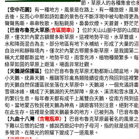
節，草原人的各種集會也
【
空中花園
】有一種地方，風景是在路上，有一種旅遊，風景
去後，反而心中那如詩如畫的景色在不斷浮現中被勾勒得更為
聲聲馬嘶，串串牧歌，點點氈房，裊裊炊煙。天蒼蒼，野茫茫
【
巴音布魯克大草原
(含區間車)）
】位於天山山脈中部的山間盆
原，僅次於內蒙古額爾多斯草原。這裡地勢平坦，水草豐盛，
水和降雨混合為主，部分地區有地下水補給，形成了大量的沼
自治州和靜縣境內，僅次於內蒙古鄂爾多斯草原，是我國第二
稱大尤爾都斯盆地，地勢平坦，雨雪充沛，植物種類繁多。每
綠草如茵的草原上遊蕩，場面非常壯觀。
【
天鵝湖保護區
】位於巴音布魯克草原尤勒都斯山間盆地，海拔
小天鵝、疣鼻天鵝、雁鷗等珍禽鳥類陸續從南方飛回到這裡繁
的天鵝自然保護區就坐落在大草原中。天鵝湖，一個充滿詩畫
雪嶺冰峰，構成了天鵝湖的天然屏障。泉水、溪流和雪水匯入
的繁衍生息。每年春天都有成千上萬雙白天鵝，從南方飛到這
旬，當地蒙古牧民視天鵝為神鳥，請遊客特別注意，絕對不能
在此生存。這裡是全國天鵝最多的地方，已被列為「巴音布魯
【
九曲十八灣
（含電瓶車）
】巴音布魯克草原最著名的風景之
下難以忘懷的記憶。據說西遊記中的子母河，指的就是這條河
多彎流，在陽光的照耀下變成了一道風景。