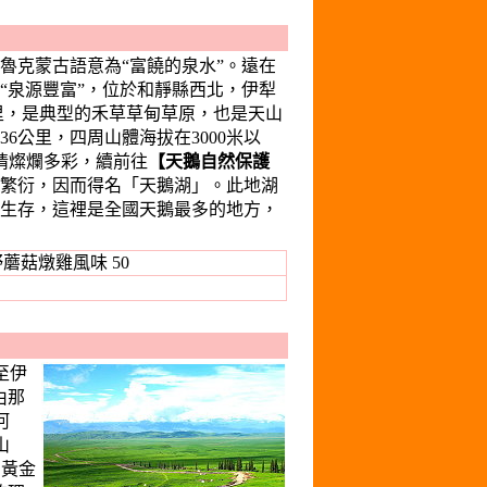
魯克蒙古語意為“富饒的泉水”。遠在
“泉源豐富”，位於和靜縣西北，伊犁
公里，是典型的禾草草甸草原，也是天山
6公里，四周山體海拔在3000米以
情燦爛多彩，續前往
【天鵝自然保護
繁衍，因而得名「天鵝湖」。此地湖
生存，這裡是全國天鵝最多的地方，
蘑菇燉雞風味 50
至伊
由那
河
山
的黃金