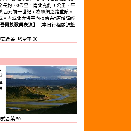
約100公里，南北寬約10公里，平
建於西元前一世紀，為絲綢之路重鎮。
城。古城北大佛寺內據傳為“唐僧講經
吾爾族歌舞表演】
（本日行程做調整
式合菜+烤全羊 90
名
斯
遊
莫
式合菜 50