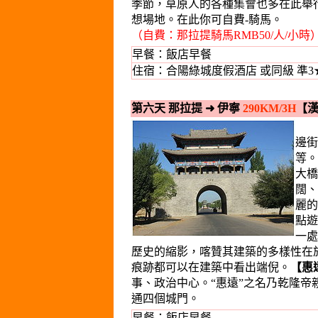
季節，草原人的各種集會也多在此舉
想場地。在此你可自費-騎馬。
（自費：那拉提騎馬RMB50/人/小時
早餐：飯店早餐
住宿：合陽綠城度假酒店 或同級 準3
第六天 那拉提
➜
伊寧
290KM/3H
【
早
邊街
等。
大橋
闊、
麗的
點遊
一處
歷史的縮影，喀贊其建築的多樣性在
痕跡都可以在建築中看出端倪。
【惠
事、政治中心。“惠遠”之名乃乾隆
通四個城門。
早餐：飯店早餐