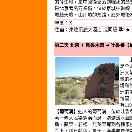
的發生地，是中國從衰落到崛起的歷
是北京著名商業街。位於京城中軸線，
城赴天壇、山川壇的禦路，建外城後
早餐：X
住宿：東煌凱麗大酒店 或同級 準5★
第二天 北京
✈
烏魯木齊
➜
吐魯番【
CA1901 07
上午
是全
洲大
電的
境和
洲的
每隔
有1
【葡萄溝】
迷人的葡萄溝，位於吐魯
著一條人民渠穿溝而過，潺潺流水聲
桑、蘋果、石榴、無花果等到各種果
院上，別具特色，夏天，溝裏風景優