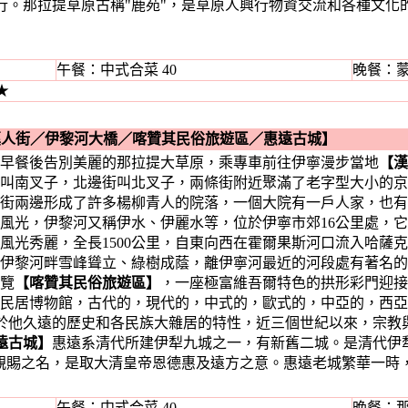
行。那拉提草原古稱"鹿苑"，是草原人興行物資交流和各種文化
）
午餐：中式合菜 40
晚餐：蒙
★
漢人街
／
伊黎河大橋
／
喀贊其民俗旅遊區
／
惠遠古城】
餐後告別美麗的那拉提大草原，乘專車前往伊寧漫步當地
【漢
叫南叉子，北邊街叫北叉子，兩條街附近聚滿了老字型大小的京
街兩邊形成了許多楊柳青人的院落，一個大院有一戶人家，也有
風光，伊黎河又稱伊水、伊麗水等，位於伊寧市郊16公里處，
風光秀麗，全長1500公里，自東向西在霍爾果斯河口流入哈薩
伊黎河畔雪峰聳立、綠樹成蔭，離伊寧河最近的河段處有著名的
覽
【喀贊其民俗旅遊區】
，一座極富維吾爾特色的拱形彩門迎接
民居博物館，古代的，現代的，中式的，歐式的，中亞的，西亞
於他久遠的歷史和各民族大雜居的特性，近三個世紀以來，宗教
遠古城】
惠遠系清代所建伊犁九城之一，有新舊二城。是清代伊
帝親賜之名，是取大清皇帝恩德惠及遠方之意。惠遠老城繁華一時
午餐：中式合菜 40
晚餐：那