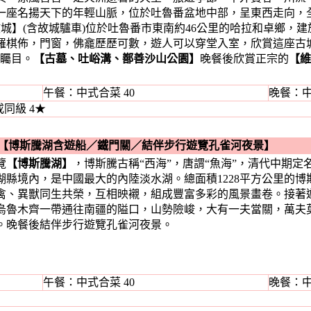
一座名揚天下的年輕山脈，位於吐魯番盆地中部，呈東西走向，全長
故城】(含故城驢車)位於吐魯番市東南約46公里的哈拉和卓鄉，
羅棋佈，門窗，佛龕歷歷可數，遊人可以穿堂入室，欣賞這座古
人矚目。
【古墓、吐峪溝、鄯善沙山公園】
晚餐後欣賞正宗的
【維
午餐：中式合菜 40
晚餐：中
同級 4★
【博斯騰湖含遊船
／
鐵門關
／
結伴步行遊覽孔雀河夜景】
覽
【博斯騰湖】
，博斯騰古稱“西海”，唐謂“魚海”，清代中期定
縣境內，是中國最大的內陸淡水湖。總面積1228平方公里的博
禽、異獸同生共榮，互相映襯，組成豐富多彩的風景畫卷。接著
烏魯木齊一帶通往南疆的隘口，山勢險峻，大有一夫當關，萬夫
。晚餐後結伴步行遊覽孔雀河夜景。
午餐：中式合菜 40
晚餐：中