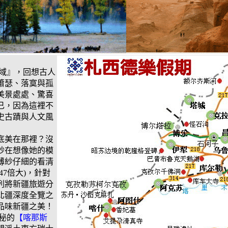
域』，回想古人
蕭瑟、落寞與孤
美景處處、驚喜
已，因為這裡不
史古蹟與人文風
底美在那裡？沒
紗在想像她的模
薄紗仔細的看清
7倍大)，針對
列將新疆旅遊分
北疆深度全覽之
品味新疆之美！
秘的
【喀那斯