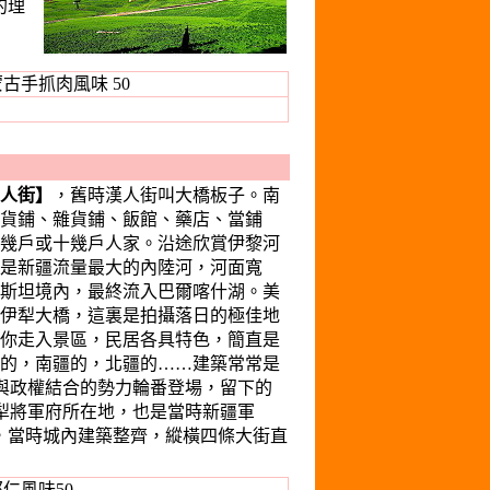
的理
古手抓肉風味 50
人街】
，舊時漢人街叫大橋板子。南
貨鋪、雜貨鋪、飯館、藥店、當鋪
幾戶或十幾戶人家。沿途欣賞伊黎河
它是新疆流量最大的內陸河，河面寬
克斯坦境內，最終流入巴爾喀什湖。美
伊犁大橋，這裏是拍攝落日的極佳地
你走入景區，民居各具特色，簡直是
的，南疆的，北疆的……建築常常是
與政權結合的勢力輪番登場，留下的
犁將軍府所在地，也是當時新疆軍
，當時城內建築整齊，縱橫四條大街直
仁風味50