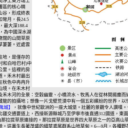
間淨土東方瑞士
護區的核心精
山谷，形成終表
彎月，長24.5
最大深188.4
米，為中國深水湖
遼闊的山間草原
草萋萋。近處雲
住地，是僅存的
村和白哈巴村)中
方公里。這裡的房
道。禾木村最出
在秋色中冉冉升
仙境。在禾木村
及禾木河的全景：空穀幽靈、小橋流水、牧馬人在從林間揚塵而
藏龍的拍攝地；想像一片戈壁荒漠中有一個五彩繽紛的世界，以
鬼城】
，就像中世紀歐洲的一座大城堡。壯麗的景觀令人讚嘆。
北疆交通要道上，西接新源縣城乃至伊寧市後直通312國道，東
由那拉提草原連接的。那拉提草原是世界四大草原之一的亞高山
映。這裏生長著茂盛的細莖鳶尾群系山地草甸。6—9月，各種野