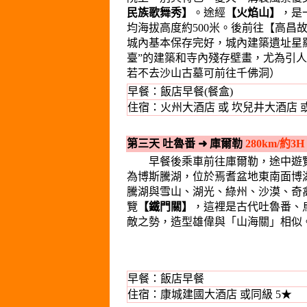
民族歌舞秀】
。途經
【火焰山】
，是
均海拔高度約500米。後前往【高昌
城內基本保存完好，城內建築遺址星
臺”的建築和寺內殘存壁畫，尤為引
若不去沙山古墓可前往千佛洞）
早餐：飯店早餐(餐盒)
住宿：火州大酒店 或 坎兒井大酒店 或
第三天 吐魯番
➜
庫爾勒
280km/約3H
早餐後乘車前往庫爾勒，途中遊
為博斯騰湖，位於焉耆盆地東南面博湖
騰湖與雪山、湖光、綠州、沙漠、奇
覽
【鐵門關】
，這裡是古代吐魯番、
敵之勢，造型雄偉與「山海關」相似
早餐：飯店早餐
住宿：康城建國大酒店 或同級 5★