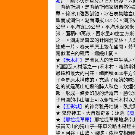
湖】
，讓你彷彿置身於世外桃源。人
－喀納斯湖，是喀納斯國家級自然保
華。係冰川強烈刨蝕，冰石表物陰塞
壟而成湖泊。湖面海拔1375米。湖形如
公里，平均寬1.9公里，平均水深90米，
米，面積6.9萬畝，蓄水量40億立方
之一。湖周是蒼翠的針闊混交林，與
連成一片。春天草原上繁花盛開，芳
霧似潔白的飄帶，纏繞山間。
★
【禾木村】
是圖瓦人的集中生活居
3個圖瓦人村落之一 (禾木村、喀納斯
最遠和最大的村莊，總面積3040平
子全是原木搭成的，充滿了原始的味
名的就是萬山紅遍的醉人秋色，炊煙
起，形成一條夢幻般的煙霧帶，勝似
子周圍的小山坡上可以俯視禾木村以
★
【五彩城】
的神奇雅丹地貌、臥虎
★ 鬼斧神工、大自然奇景；遠眺
【魔
★
【那拉提草原】
那拉提草原地處南
橫貫天山的獨山子─庫車公路也是經
場。河谷、山峰、深峽、森林交相輝