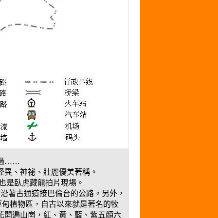
過……
怪異、神祕、壯麗優美著稱。
也是臥虎藏龍拍片現場。
面沿著古通道接巴倫台的公路。另外，
草甸植物區，自古以來就是著名的牧
花開遍山崗，紅、黃、藍、紫五顏六