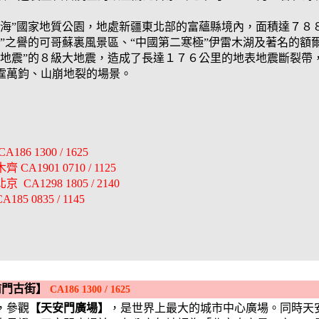
托海”國家地質公園，地處新疆東北部的富蘊縣境內，面積達７８
”之譽的可哥蘇裏風景區、“中國第二寒極”伊雷木湖及著名的額
蘊地震”的８級大地震，造成了長達１７６公里的地表地震斷裂帶
霆萬鈞、山崩地裂的場景。
 1300 / 1625
 0710 / 1125
1298 1805 / 2140
35 / 1145
前門古街】
CA186 1300 / 1625
，參觀
【天安門廣場】
，是世界上最大的城市中心廣場。同時天