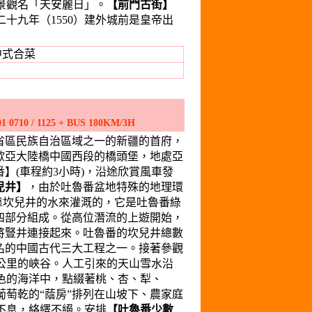
景觀名「天安麗日」。
【前門古街】
十九年（1550）建外城前是皇帝出
中式合菜
180KM/3H
省區民族自治區域之一的新疆的首府，
歐亞大陸橋中國西段的橋頭堡，地處亞
】(車程約3小時)，沿途欣賞風車發
兒井】
，由於吐魯番盆地特殊的地理環
靠坎兒井的水來灌溉的，它是吐魯番綠
四部分組成。從高位潛流的上遊開始，
將豎井連接起來。吐魯番的坎兒井總數
齊名的中國古代三大工程之一。接著參觀
2公里的峽谷。人工引來的天山雪水沿
色的海洋中，點綴著桃、杏、犁、
萄乾的“蔭房”排列在山坡下、農家庭
不息，絡繹不絕。安排
【吐魯番少數