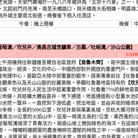
史見證。天安門廣場於一九八六年被評為「北京十六景」之一，
北起前門月亮灣，南至天橋路口，與天橋南大街相連。明嘉靖二
為外城主要南北街道。晚餐後下榻入住酒店。
午餐：機上簡餐
晚餐：
葡萄溝
／
坎兒井
／
高昌古城含驢車
／
古墓
／
吐峪溝
／
沙山公園】
10 / 1125 + BUS 
搭機飛往新疆維吾爾自治區首府
【烏魯木齊】
，是中國五個
疆政治、經濟、文化的中心，中國西部對外開放的重要門戶，新
陸地理中心，是歐亞大陸中部重要的都市。搭乘專車前往【吐魯番
壯觀景色以及天山山脈的壯麗景緻。參觀吐魯番地區特有的
【坎
氣候，坎兒井在人民生活中起著重要作用，吐魯番75%的耕地是
生命線。其結構大體由直井，地下通道，地面通道和小型蓄水池
20米挖一豎井，一直挖到下游低處，挖出地面，並由井底的暗渠
100多條，全長約5000公里，坎兒井是與萬裏長城，京杭大運河
番東北10公里的火焰山中，這是一條南北長約7公里、東西寬約
給葡萄溝增添了青春活力。兩面山坡上猶如綠色的海洋。在這綠
樹，一幢幢粉牆朗窗的農舍掩映在濃郁的林陰之中，一座座晾制葡
美，涼風習習，是火洲避暑的天堂，旅遊季節，中外賓客，川流