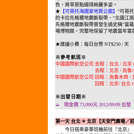
色，將草原點綴得絢麗多姿。
★
【可哥托海國家地質公園】
“可哥
的卡拉先格爾地震斷裂帶、“北國江南
先格爾地震斷裂帶曾發生過史稱“富
場博物館，完整地保留了地震當年雷
★建議小費：每日台幣 NT$250 / 天
※參考航班※
中國國際航空公司 去程：台北 / 北京 CA186
去程：北京 / 烏魯木齊 CA1901
中國國際航空公司 回程：烏魯木齊 / 北京 CA
回程：北京/ 台北 CA185 08
※出發日期※
➭ 現金價 73,000元 2012/09/09 出發
第一天 台北
✈
北京【天安門廣場／
今日搭乘豪華班機前往『北京』