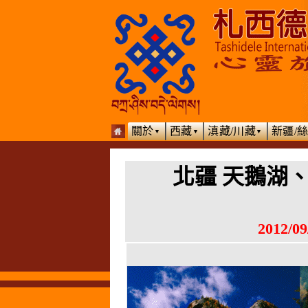
關於
西藏
滇藏/川藏
新疆/
▼
▼
▼
北疆 天鵝湖
2012/