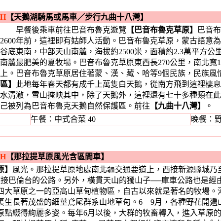
5H
【天鵝湖騎馬或馬車
／
步行九曲十八灣】
早餐後乘車前往巴音布魯克遊覽
【巴音布魯克草原】
巴音布
2600年前，這裡即有姑師人活動。巴音布魯克草原，蒙古語意為
谷底東南，中部天山南麓，海拔約2500米，面積約2.3萬平方
南麓最肥美的夏牧場。巴音布魯克草原東西長270公里，南北寬13
上。巴音布魯克草原居住著蒙、漢、藏、哈等9個民族，民族風
區】
此地每年春天都有成千上萬隻白天鵝，從南方飛到這裡棲息
水清澈，雪山掩映其中，除了天鵝外，這裡還有七十多種類在此
己被列為巴音布魯克天鵝自然保護區。前往
【九曲十八灣】
。
午餐：中式合菜 40
晚餐：野
3H
【那拉提草原風光含區間車】
原】
風光。那拉提草原地處南北疆交通要道上，西接新源縣城乃
道接巴倫台的公路。另外，橫貫天山的獨山子──庫車公路也是經
四大草原之一的亞高山草甸植物區，自古以來就是著名的牧場。
裏生長著茂盛的細莖鳶尾群系山地草甸。6—9月，各種野花開遍
原點綴得絢麗多姿。每年6月以後，大群的牧畜轉入，進入草原