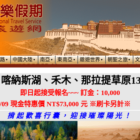
絲路
中國大陸
南亞
東南亞
遨遊世界
朝聖之旅
▼
▼
▼
▼
▼
▼
、喀納斯湖、禾木、那拉提草原13
即日起接受報名~~~ 訂金：10,000
09/09 現金特惠價 NT$73,000 元 ※刷卡另計※
揹起歡喜行囊，迎接璀璨陽光！