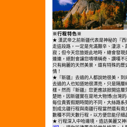
※行程特色※
★
漢武帝之前新疆代表是神秘的『西
走這段路，一定是充滿艱辛、淒涼、
寂；但今天您旅遊此地時，總會發現
連連，絕對會讓您嘖嘖稱奇、讚嘆不
只有絢麗的天然美景，還有特殊的歷
情！
★『新疆』去過的人都說她很美，到
去過的人也知道她很漂亮，只是隔層
樣。然而『新疆』您更應該掀開這層
楚她，因新疆實在是地大物博(台灣的4
每位貴賓假期時間的不同，大絲路系
割成北疆行程與南疆行程當然還有南
數種不同天數行程，以方便您能仔細
★ 行程深入中哈邊境，造訪美麗又神