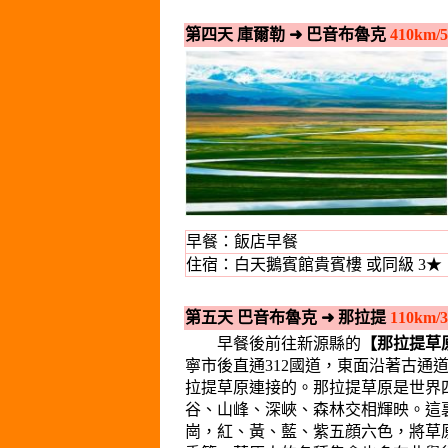
第四天 庫爾勒
➜
巴音布魯克
410km/
早餐：飯店早餐
住宿：白天鵝賓館貴賓樓 或同級 3★
第五天 巴音布魯克
➜
那拉提
110km/
早餐後前往新源縣的
【那拉提草
寧市後直通312國道，東面沿著古通
拉提草原連接的。那拉提草原是世界
谷、山峰、深峽、森林交相輝映。這
崗，紅、黃、藍、紫五顔六色，將草