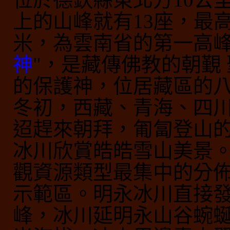
上的山峰就有13座，最高
米，為雲南省的第一高峰
神
"，是藏傳佛教的朝覲
的保護神，位居藏區的
冬初，西藏、青海、四
迢趕來朝拜，匍匐登山
冰川欣賞皓皓雪山美景。
觀資源類型最集中的分
示範區。明永冰川直接
峰，冰川延明永山谷蜿蜒