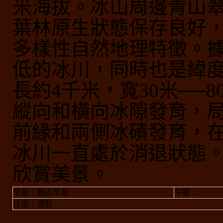
米海拔。冰山周邊青山
葉林原生狀態保存良好
多樣性自然地理特徵。
低的冰川，同時也是緯
長約4千米，寬30米──
縱向和橫向冰隙發育，
前緣和兩側冰磧發育，
冰川一直處於消退狀態
欣賞美景。
早餐：飯店早餐
午餐：
住宿：德欽