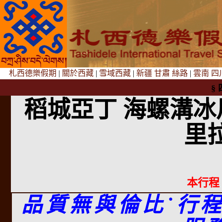
札西德樂假期
|
關於西藏
|
雪域西藏
|
新疆 甘肅 絲路
|
雲南 四
§
稻城亞丁 海螺溝冰
里
本行程
品質無與倫比˙行程