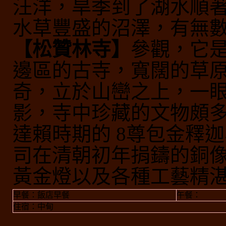
汪洋，旱季到了湖水順
水草豐盛的沼澤，有無
【松贊林寺】
參觀，它
邊區的古寺，寬闊的草
奇，立於山巒之上，一
影，寺中珍藏的文物頗
達賴時期的 8尊包金釋
司在清朝初年捐鑄的銅
黃金燈以及各種工藝精
早餐：飯店早餐
午餐：
住宿：中甸