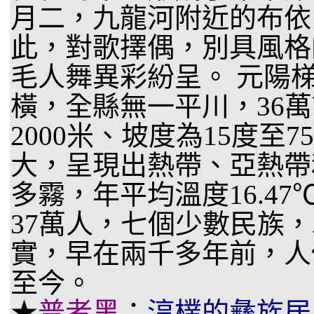
月二，九龍河附近的布依
此，對歌擇偶，別具風格
毛人舞異彩紛呈。 元陽
橫，全縣無一平川，36萬
2000米、坡度為15度
大，呈現出熱帶、亞熱帶
多霧，年平均溫度16.47
37萬人，七個少數民族
實，早在兩千多年前，人
至今。
★
普者黑
：
淳樸的彝族居