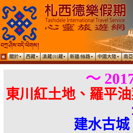
關於
西藏
滇藏/川藏
新疆/絲路
中國大陸
南
▼
▼
▼
▼
▼
～ 20
東川紅土地、羅平油
建水古城