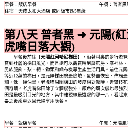
早餐：飯店早餐
午餐：普者黑
住宿：天成太和大酒店 或同級市區5星級
第八天 普者黑
➜
元陽(
虎嘴日落大觀)
早餐後前往【
元陽紅河哈尼梯田
】，沿著村裏的步行遊覽
賞到壯麗的梯田風光，而且還可以觀賞哈尼蘑菇房、寨神林、
民族服飾、梨、耙、鋤頭和織布機等生產生活用具。前往元陽
等近12萬畝梯田，是元陽梯田勢最險峻、氣勢最恢宏、佈局
斕，像一幅油畫。老虎嘴周圍梯田的坡度相對較陡，近攀枝花
個奇蹟。老虎嘴梯田除了立體感強外，顏色的層次感也最強烈
田是最吸引目光的地方，其中離視線最遠處的那一片，看起來
畢之後乘車返回元陽享用晚餐。
早餐：飯店早餐
午餐：元陽風