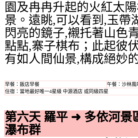
園及冉冉升起的火紅太陽
景。遠眺,可以看到,玉
閃亮的鏡子,襯托著山色
點點,寨子棋布；此起彼
有如人間仙景,構成絕妙
早餐：飯店早餐
午餐：沙林風
住宿：當地最好唯一4星級 中源酒店 或同級四星
第六天 羅平
➜
多依河景
瀑布群