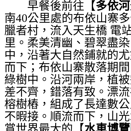
早餐後前往【
多依河
南40公里處的布依山寨
臘者村，流入天生橋 電
里。柔美清幽、碧翠盡染
中，沿著大自然鋪就的尤
而下；布依山寨散落期間
綠樹中。沿河兩岸，植被
差不齊，錯落有致。漂流
榕樹樁，組成了長達數公
不暇接。順流而下，山光
賞世界最大的【
水車博覽