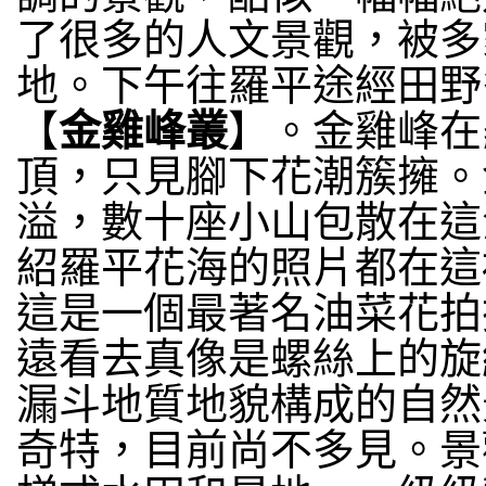
了很多的人文景觀，被多
地。下午往羅平途經田野
【
金雞峰叢
】。金雞峰在
頂，只見腳下花潮簇擁。
溢，數十座小山包散在這
紹羅平花海的照片都在這
這是一個最著名油菜花拍
遠看去真像是螺絲上的旋
漏斗地質地貌構成的自然
奇特，目前尚不多見。景