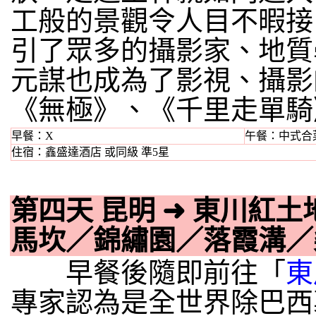
工般的景觀令人目不暇接
引了眾多的攝影家、地質
元謀也成為了影視、攝影
《無極》、《千里走單騎
早餐：X
午餐：中式合
住宿：鑫盛達酒店 或同級 準5星
第四天 昆明
➜
東川紅土
馬坎／錦繡園／落霞溝／
早餐後隨即前往「
東
專家認為是全世界除巴西