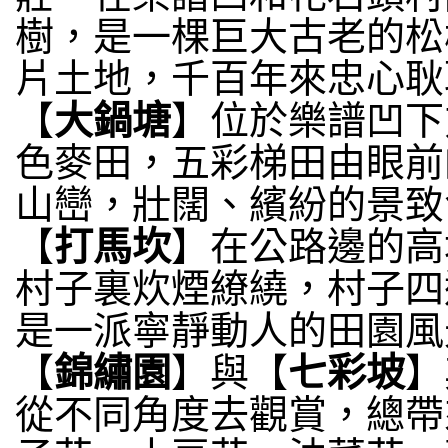
樹，是一棵巨大古老的松
片土地，千百年來忠心耿
【
大鍋塘
】位於樂譜凹下
色麥田，五彩梯田由眼前
山巒，壯闊、繽紛的景致
【
打馬坎
】在公路邊的高
村子裏炊煙繚繞，村子四
是一派寧靜動人的田園風
【
錦繡園
】與【
七彩坡
】
從不同角度去觀賞，總帶