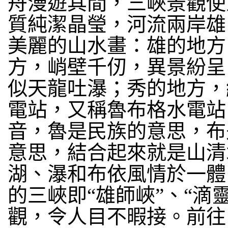
舟漫遊其間，三峽景觀使
質純潔晶瑩，河流兩岸雄
美麗的山水畫：雄的地方
方，峭壁千仞，異景紛呈
似天龍吐瀑；秀的地方，
電站，又稱魯布格水電站
音，魯是民族的意思，布
意思，結合起來就是山清
湖、瀑和布依風情於一體，
的三峽即“雄師峽”、“滴
觀，令人目不暇接。前往