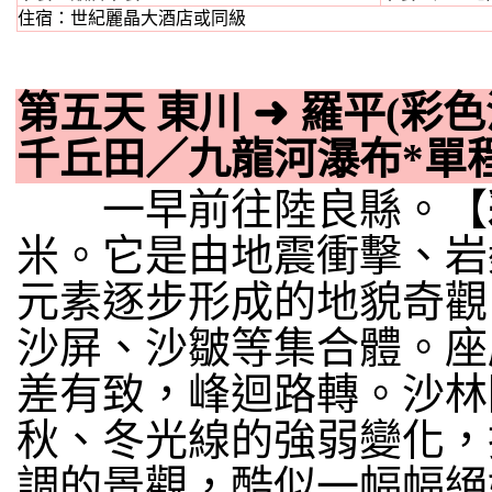
住宿：世紀麗晶大酒店或同級
第五天 東川
➜
羅平(彩
千丘田／九龍河瀑布*單
一早前往陸良縣。【
米。它是由地震衝擊、岩
元素逐步形成的地貌奇觀
沙屏、沙皺等集合體。座
差有致，峰迴路轉。沙林
秋、冬光線的強弱變化，
調的景觀，酷似一幅幅絕