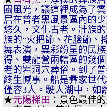
園風光，讓這裡成為了雲
居在普者黑風景區內的少
悠久，文化古老。壯族的“
族的“火把節、花臉節、
舞表演，異彩紛呈的民族
得、雙龍營兩轄區的幾個
老的岩洞穴葬俗。到了普
終生憾事。船是彝家世代
僅容3人。駛人湖中，如
★
元陽梯田
：景色最佳的