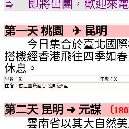
➭ 即將出團，歡迎來電詢問
第一天 桃園
✈
昆明
今日集合於臺北國際機
搭機經香港飛往四季如春
休息。
早餐：X
午餐：X
住宿：香江國際酒店 或同級5星
第二天 昆明
➜
元謀
〔18
雲南省以其大自然美麗