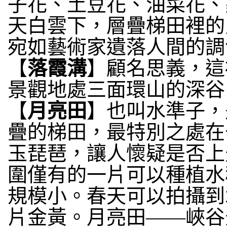
子花、土豆花、油菜花、
天白雲下，層疊梯田裡的
宛如藝術家遺落人間的調
【
落霞溝
】顧名思義，這
景觀地處三面環山的深谷
【
月亮田
】也叫水準子，
疊的梯田，最特別之處在
玉琵琶，讓人懷疑是否上
圍僅有的一片可以種植水
規模小。春天可以拍攝到
片金黃。月亮田——峽谷