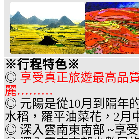
※行程特色※
◎
享受真正旅遊最高品質
麗………
◎ 元陽是從10月到隔年
水稻，羅平油菜花，2月
◎ 深入雲南東南部 ~享