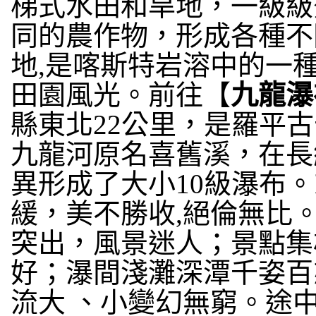
梯式水田和旱地，一級級
同的農作物，形成各種不
地,是喀斯特岩溶中的一
田園風光。前往【
九龍瀑
縣東北22公里，是羅平古
九龍河原名喜舊溪，在長
異形成了大小10級瀑布
緩，美不勝收,絕倫無比
突出，風景迷人；景點集
好；瀑間淺灘深潭千姿百
流大 、小變幻無窮。途