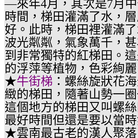
—來年4月，其次是7月
時間，梯田灌滿了水，層
好。此時，梯田裡灌滿了
波光粼粼，氣象萬千，甚
到非常獨特的紅梯田。這
的浮萍等植物，色彩絢麗
★
牛街梯
：螺絲旋狀花海
緻的梯田，隨著山勢一圈
這個地方的梯田又叫螺絲田。
最好時間但還是要以當時
★雲南最古老的漢人聚落