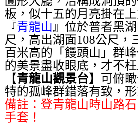
圓形大廳，沿構成洞頂的
板，似十五的月亮掛在上
『
青龍山
』位於普者黑湖
尺，高出湖面108公尺
百米高的「饅頭山」群峰
的美景盡收眼底，才不枉
【
青龍山觀景台
】可俯瞰
特的孤峰群錯落有致，形
備註：登青龍山時山路石
手套！